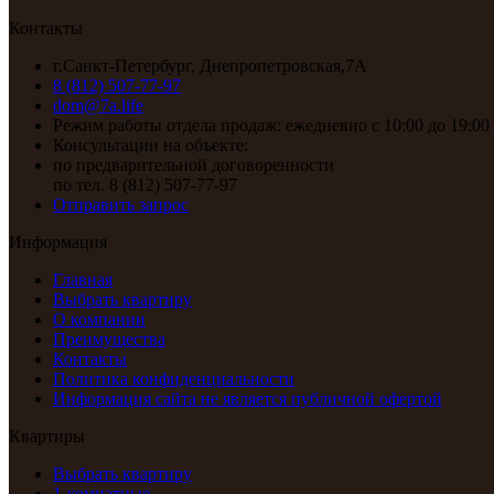
Контакты
г.Санкт-Петербург, Днепропетровская,7А
8 (812) 507-77-97
dom@7a.life
Режим работы отдела продаж: ежедневно с 10:00 до 19:00
Консультации на объекте:
по предварительной договоренности
по тел. 8 (812) 507-77-97
Отправить запрос
Информация
Главная
Выбрать квартиру
О компании
Преимущества
Контакты
Политика конфиденциальности
Информация сайта не является публичной офертой
Квартиры
Выбрать квартиру
1-комнатные