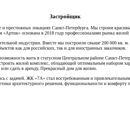
Застройщик
 и престижных локациях Санкт-Петербурга. Мы строим красивые
ния «Артик» основана в 2018 году профессионалами рынка жило
ительной индустрии. Вместе мы построили свыше 200 000 кв. м.
ектов как для российских, так и для иностранных заказчиков.
возможность жить в статусном Центральном районе Санкт-Петерб
остроить жилой комплекс, обладающий оптимальным набором хар
или сдать в аренду. Прекрасный дом для жизни.
сь с задачей. ЖК «7А» стал востребованным и привлекательным
тетики архитектурного решения, функциональности и комфорту 