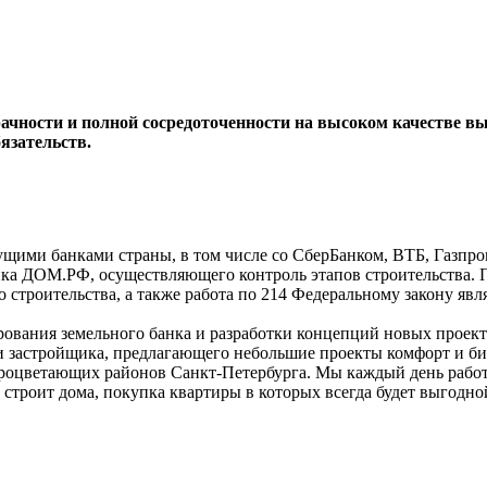
ачности и полной сосредоточенности на высоком качестве в
язательств.
щими банками страны, в том числе со СберБанком, ВТБ, Газпр
нка ДОМ.РФ, осуществляющего контроль этапов строительства.
троительства, а также работа по 214 Федеральному закону явля
рования земельного банка и разработки концепций новых прое
и застройщика, предлагающего небольшие проекты комфорт и би
процветающих районов Санкт-Петербурга. Мы каждый день рабо
 строит дома, покупка квартиры в которых всегда будет выгодн