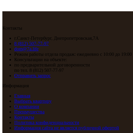
Контакты
г.Санкт-Петербург, Днепропетровская,7А
8 (812) 507-77-97
dom@7a.life
Режим работы отдела продаж: ежедневно с 10:00 до 19:00
Консультации на объекте:
по предварительной договоренности
по тел. 8 (812) 507-77-97
Отправить запрос
Информация
Главная
Выбрать квартиру
О компании
Преимущества
Контакты
Политика конфиденциальности
Информация сайта не является публичной офертой