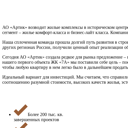
АО «Артик» возводит жилые комплексы в историческом центре
сегмент – жилье комфорт-класса и бизнес-лайт класса. Компа
Наша сплоченная команда прошла долгий путь развития в стро
других регионах России, получили ценный опыт реализации объ
Сегодня АО «Артик» создала редкое для рынка предложение – 
нашего первого объекта ЖК «7А» мы поставили себе цель – п
чтобы любую квартиру в нем легко было в дальнейшем продать 
Идеальный вариант для инвестиций. Мы считаем, что справили
соотношению разумной стоимости, высоких качеств жилья, эс
Более 200 тыс. кв.
завершенных проектов